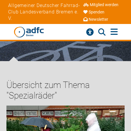
Mitglied werden
Allgemeiner Deutscher Fahrrad-
Club Landesverband Bremen e.
Spenden
V.
Newsletter
Übersicht zum Thema
"Spezialräder"