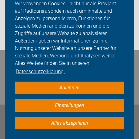
Wir verwenden Cookies - nicht nur als Proviant
auf Radtouren, sondern auch um Inhalte und
Sei dabei
Anzeigen zu personalisieren, Funktionen für
Presse
soziale Medien anbieten zu können und die
Zugriffe auf unsere Website zu analysieren.
Login
Außerdem geben wir Informationen zu Ihrer
Nutzung unserer Website an unsere Partner für
soziale Medien, Werbung und Analysen weiter.
Alles Weitere finden Sie in unseren
Bleiben Sie in Kontakt
Datenschutzerklärung.
Ablehnen
Einstellungen
Impressum
Datenschutz
Cookie-Einstellungen
Alles akzeptieren