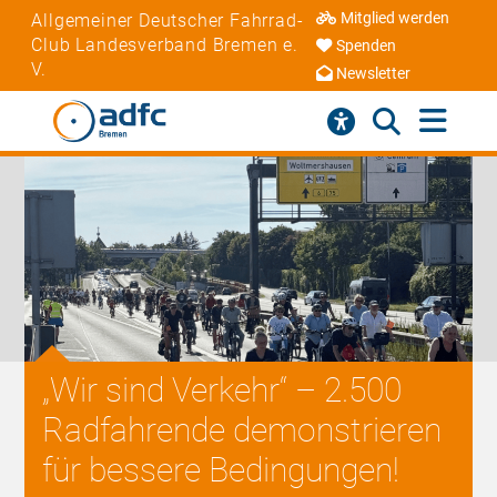
Mitglied werden
Allgemeiner Deutscher Fahrrad-
Club Landesverband Bremen e.
Spenden
V.
Newsletter
„Wir sind Verkehr“ – 2.500
Radfahrende demonstrieren
für bessere Bedingungen!