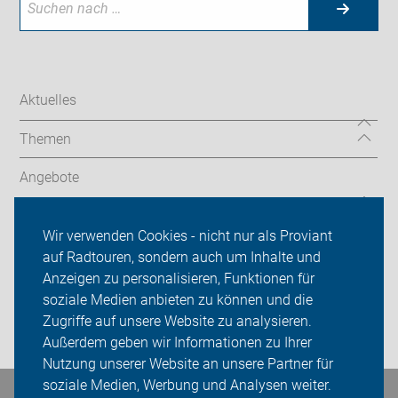
Aktuelles
Themen
Angebote
ADFC Bremen
Wir verwenden Cookies - nicht nur als Proviant
Sei dabei
auf Radtouren, sondern auch um Inhalte und
Anzeigen zu personalisieren, Funktionen für
Presse
soziale Medien anbieten zu können und die
Zugriffe auf unsere Website zu analysieren.
Login
Außerdem geben wir Informationen zu Ihrer
Nutzung unserer Website an unsere Partner für
soziale Medien, Werbung und Analysen weiter.