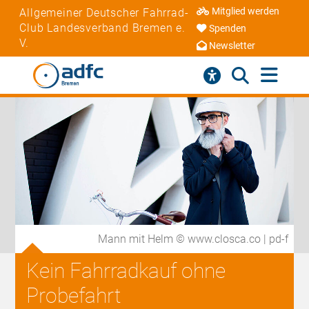
Mitglied werden
Allgemeiner Deutscher Fahrrad-
Club Landesverband Bremen e.
Spenden
V.
Newsletter
Mann mit Helm © www.closca.co | pd-f
Kein Fahrradkauf ohne
Probefahrt