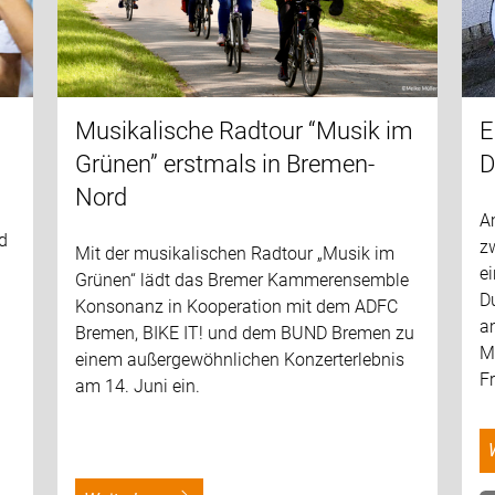
Musikalische Radtour “Musik im
E
Grünen” erstmals in Bremen-
D
Nord
A
nd
z
Mit der musikalischen Radtour „Musik im
ei
Grünen“ lädt das Bremer Kammerensemble
D
Konsonanz in Kooperation mit dem ADFC
a
Bremen, BIKE IT! und dem BUND Bremen zu
M
einem außergewöhnlichen Konzerterlebnis
F
am 14. Juni ein.