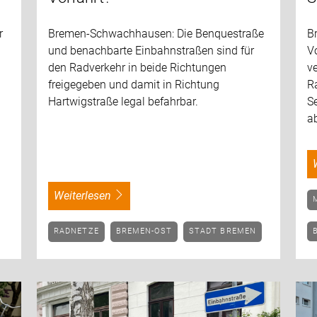
r
Bremen-Schwachhausen: Die Benquestraße
B
und benachbarte Einbahnstraßen sind für
V
den Radverkehr in beide Richtungen
v
freigegeben und damit in Richtung
Ra
Hartwigstraße legal befahrbar.
S
a
weiterlesen
RADNETZE
BREMEN-OST
STADT BREMEN