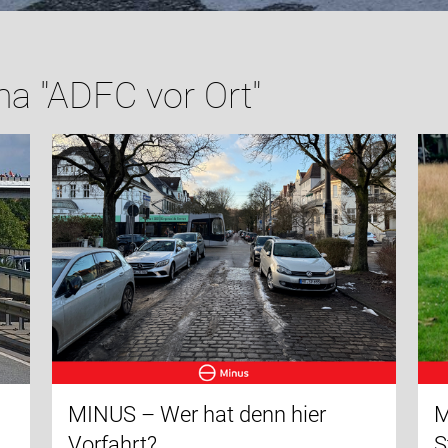
a "ADFC vor Ort"
MINUS – Wer hat denn hier
M
Vorfahrt?
S