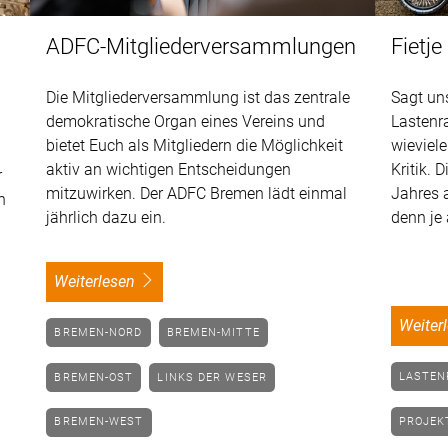
ADFC-Mitgliederversammlungen
Fietje
Die Mitgliederversammlung ist das zentrale
Sagt uns
demokratische Organ eines Vereins und
Lastenra
bietet Euch als Mitgliedern die Möglichkeit
wieviele
aktiv an wichtigen Entscheidungen
Kritik. 
r
mitzuwirken. Der ADFC Bremen lädt einmal
Jahres 
n
jährlich dazu ein.
denn je
weiterlesen
weite
BREMEN-NORD
BREMEN-MITTE
LASTE
BREMEN-OST
LINKS DER WESER
PROJE
BREMEN-WEST