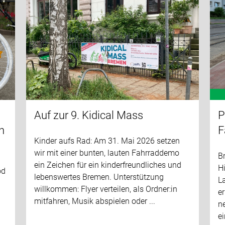
Auf zur 9. Kidical Mass
P
n
F
Kinder aufs Rad: Am 31. Mai 2026 setzen
wir mit einer bunten, lauten Fahrraddemo
Br
ein Zeichen für ein kinderfreundliches und
H
od
lebenswertes Bremen. Unterstützung
La
willkommen: Flyer verteilen, als Ordner:in
er
mitfahren, Musik abspielen oder ...
ne
ei