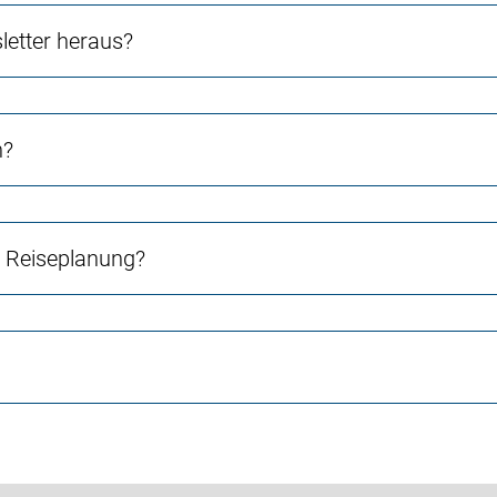
etter heraus?
n?
e Reiseplanung?