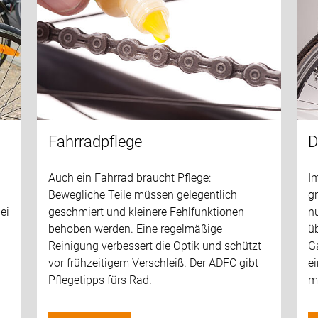
Fahrradpflege
D
Auch ein Fahrrad braucht Pflege:
I
Bewegliche Teile müssen gelegentlich
g
ei
geschmiert und kleinere Fehlfunktionen
n
behoben werden. Eine regelmäßige
üb
Reinigung verbessert die Optik und schützt
Ga
vor frühzeitigem Verschleiß. Der ADFC gibt
ei
Pflegetipps fürs Rad.
m