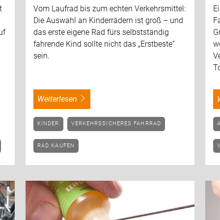
t
Vom Laufrad bis zum echten Verkehrsmittel:
E
Die Auswahl an Kinderrädern ist groß – und
F
uf
das erste eigene Rad fürs selbstständig
G
fahrende Kind sollte nicht das „Erstbeste“
we
sein.
Ve
T
weiterlesen
KINDER
VERKEHRSSICHERES FAHRRAD
RAD KAUFEN