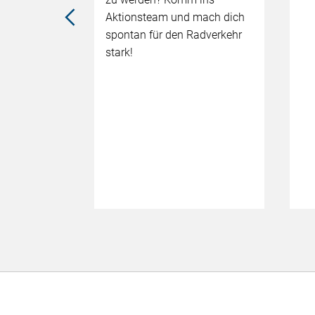
r
Aktionsteam und mach dich
ifft sich
spontan für den Radverkehr
 um sich
stark!
der
tauschen.