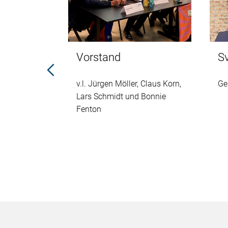
ann
Vorstand
S
ogisches
v.l. Jürgen Möller, Claus Korn,
Ge
Lars Schmidt und Bonnie
Fenton