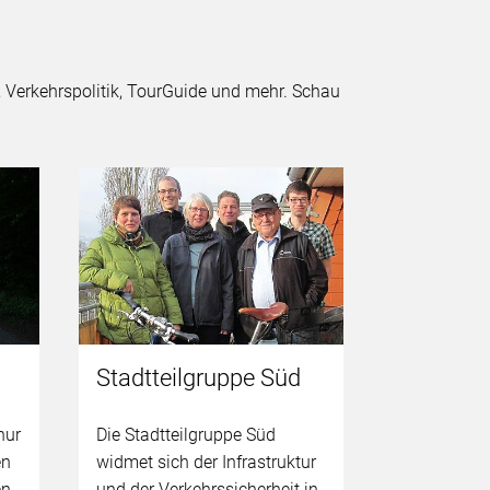
 Verkehrspolitik, TourGuide und mehr. Schau
Stadtteilgruppe Süd
Stadttei
Nordost
nur
Die Stadtteilgruppe Süd
en
widmet sich der Infrastruktur
Du wohnst 
en
und der Verkehrssicherheit in