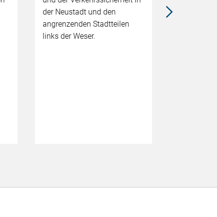
Nordosten u
der Neustadt und den
Fahrrad? Ge
angrenzenden Stadtteilen
Stadtteilgr
links der Weser.
die Stadttei
Lehe, Ober
Schwachha