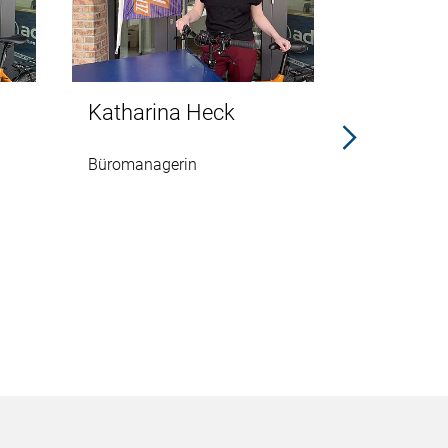
Katharina Heck
Kristin 
Büromanagerin
Referentin f
Verkehrspl
Verkehrspol