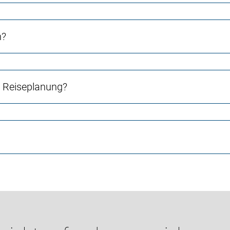
n?
e Reiseplanung?