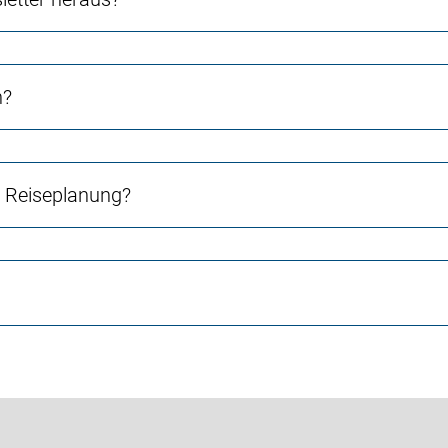
n?
e Reiseplanung?