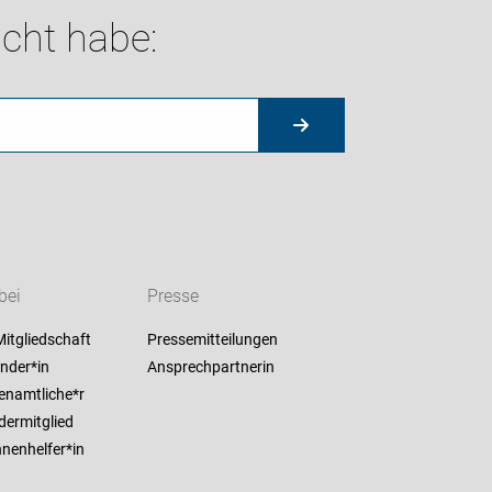
cht habe:
bei
Presse
itgliedschaft
Pressemitteilungen
nder*in
Ansprechpartnerin
enamtliche*r
dermitglied
nenhelfer*in