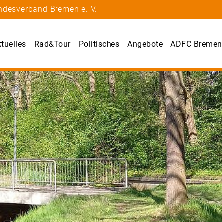
ndesverband Bremen e. V.
tuelles
Rad&Tour
Politisches
Angebote
ADFC Bremen