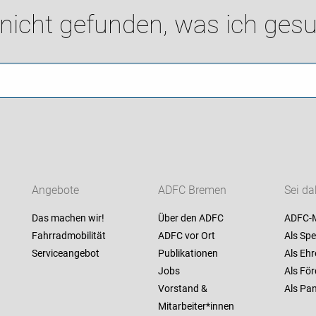
 nicht gefunden, was ich gesu
Angebote
ADFC Bremen
Sei da
Das machen wir!
Über den ADFC
ADFC-M
Fahrradmobilität
ADFC vor Ort
Als Spe
Serviceangebot
Publikationen
Als Ehr
Jobs
Als För
Vorstand &
Als Pan
Mitarbeiter*innen