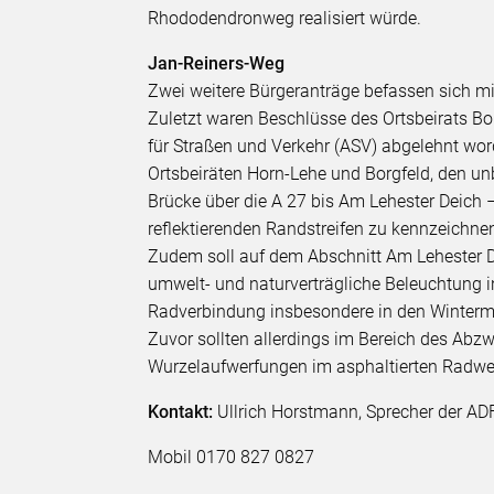
Rhododendronweg realisiert würde.
Jan-Reiners-Weg
Zwei weitere Bürgeranträge befassen sich mi
Zuletzt waren Beschlüsse des Ortsbeirats Bo
für Straßen und Verkehr (ASV) abgelehnt wor
Ortsbeiräten Horn-Lehe und Borgfeld, den u
Brücke über die A 27 bis Am Lehester Deich –
reflektierenden Randstreifen zu kennzeichne
Zudem soll auf dem Abschnitt Am Lehester De
umwelt- und naturverträgliche Beleuchtung in
Radverbindung insbesondere in den Winter
Zuvor sollten allerdings im Bereich des Abz
Wurzelaufwerfungen im asphaltierten Radweg
Kontakt:
Ullrich Horstmann, Sprecher der AD
Mobil 0170 827 0827