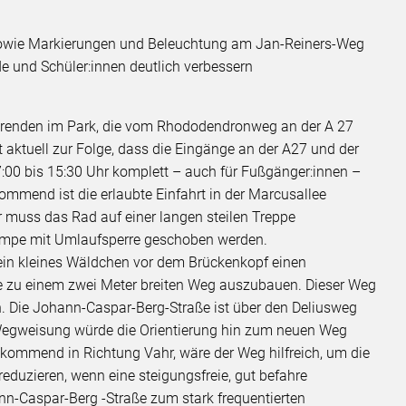
owie Markierungen und Beleuchtung am Jan-Reiners-Weg
de und Schüler:innen deutlich verbessern
hrenden im Park, die vom Rhododendronweg an der A 27
t aktuell zur Folge, dass die Eingänge an der A27 und der
:00 bis 15:30 Uhr komplett – auch für Fußgänger:innen –
mend ist die erlaubte Einfahrt in der Marcusallee
r muss das Rad auf einer langen steilen Treppe
 Rampe mit Umlaufsperre geschoben werden.
 ein kleines Wäldchen vor dem Brückenkopf einen
e zu einem zwei Meter breiten Weg auszubauen. Dieser Weg
h. Die Johann-Caspar-Berg-Straße ist über den Deliusweg
 Wegweisung würde die Orientierung hin zum neuen Weg
 kommend in Richtung Vahr, wäre der Weg hilfreich, um die
duzieren, wenn eine steigungsfreie, gut befahre
nn-Caspar-Berg -Straße zum stark frequentierten