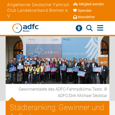
Mitglied werden
Allgemeiner Deutscher Fahrrad-
Club Landesverband Bremen e.
Spenden
V.
Newsletter
Gewinnerstädte des ADFC-Fahrradklima-Tests. ©
ADFC/Dirk Michael Deckbar
Städteranking: Gewinner und