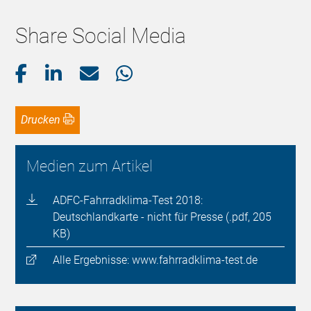
Share Social Media
Drucken
Medien zum Artikel
ADFC-Fahrradklima-Test 2018:
Deutschlandkarte - nicht für Presse (.pdf, 205
KB)
Alle Ergebnisse: www.fahrradklima-test.de