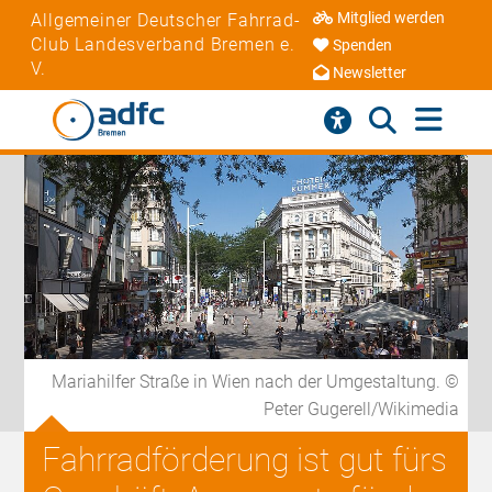
Mitglied werden
Allgemeiner Deutscher Fahrrad-
Club Landesverband Bremen e.
Spenden
V.
Newsletter
Mariahilfer Straße in Wien nach der Umgestaltung. ©
Peter Gugerell/Wikimedia
Fahrradförderung ist gut fürs